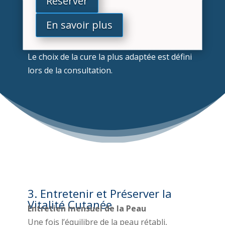
Réserver
En savoir plus
Le choix de la cure la plus adaptée est défini
lors de la consultation.
3.
Entretenir et Préserver la
Vitalité Cutanée
Entretien mensuel de la Peau
Une fois l’équilibre de la peau rétabli,