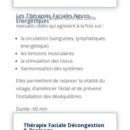
Les Thérapies Faciales Neuro-
Ces thérapies faciales sont des soins
Énergétiques
manuels ciblés qui agissent à la fois sur :
la circulation (sanguines, lymphatiques,
énergétique)
les tensions musculaires
la stimulation des tissus
harmonisation des systèmes
Elles permettent de relancer la vitalité du
visage, d’améliorer l’éclat et de prévenir
l’installation des déséquilibres.
Durée : 60 min
Thérapie Faciale Décongestion