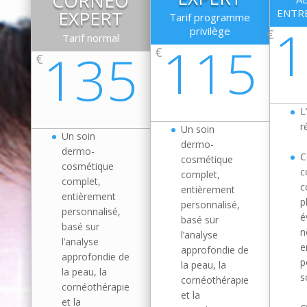
CORNEO
EXPERT
ENTR
Tarif programme
1
privilège
€
Tarif normal
115
135
€
€
L
r
Un soin
Un soin
dermo-
dermo-
C
cosmétique
cosmétique
c
complet,
complet,
c
entièrement
entièrement
p
personnalisé,
personnalisé,
é
basé sur
basé sur
n
l’analyse
l’analyse
e
approfondie de
approfondie de
p
la peau, la
la peau, la
s
cornéothérapie
cornéothérapie
et la
et la