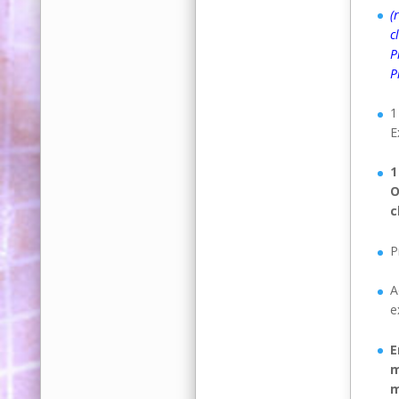
(
c
P
P
1
E
1
O
c
P
A
e
E
m
m