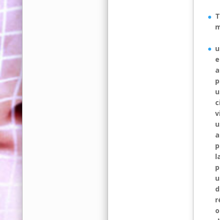
T
m
u
e
a
p
u
c
v
u
a
p
l
p
u
d
r
o