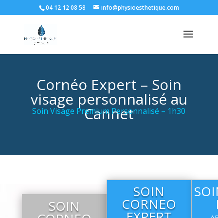
04 12 12 08 58
info@physioesthetique.com
Cornéo Expert – Soin
visage personnalisé au
Cannet
Soin Visage Premium Personnalisé – 1h30
SOIN
SO
CORNEO
SOIN
EXPERT
A