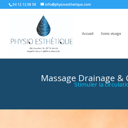
04 12 12 08 58
info@physioesthetique.com
Accueil
Soins visage
Massage Drainage & Ci
Stimuler la circula