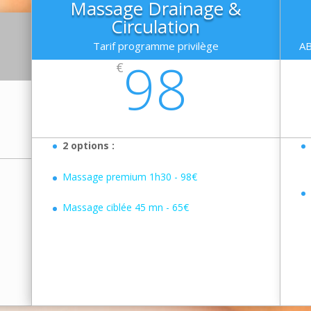
Massage Drainage &
Circulation
Tarif programme privilège
A
98
€
2 options :
Massage premium 1h30 - 98€
Massage ciblée 45 mn - 65€