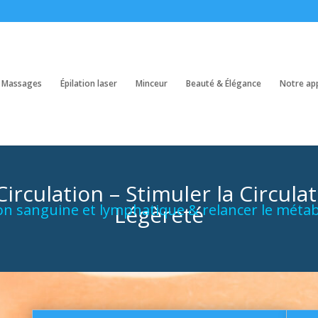
Massages
Épilation laser
Minceur
Beauté & Élégance
Notre ap
rculation – Stimuler la Circulat
tion sanguine et lymphatique & relancer le
Légèreté
métab