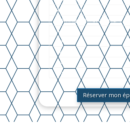
Maillot brésilien
Maillot Intégral (FEMMES UNIQUEMENT)
½ Jambes
Jambes
Cuisses
Dos
Torse
Réserver mon épi