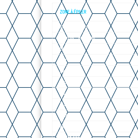
ZONE À ÉPILER
Sourcils
– restructuration
Sourcils – entretien
Lèvre
Nez
Menton
Joux
Aisselles
½ Bras
Bras
Nombril
Maillot classique