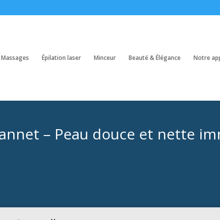
Massages
Épilation laser
Minceur
Beauté & Élégance
Notre ap
u Cannet – Peau douce et nette 