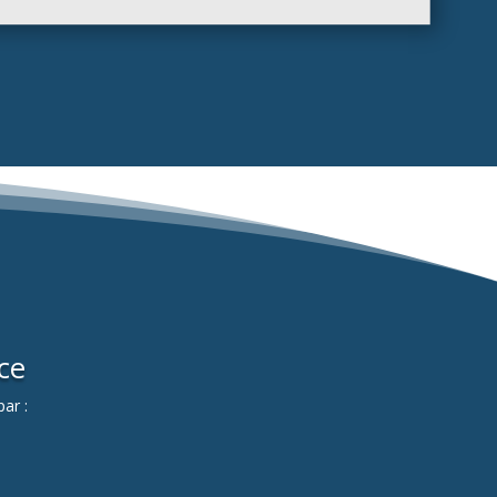
ce
ar :